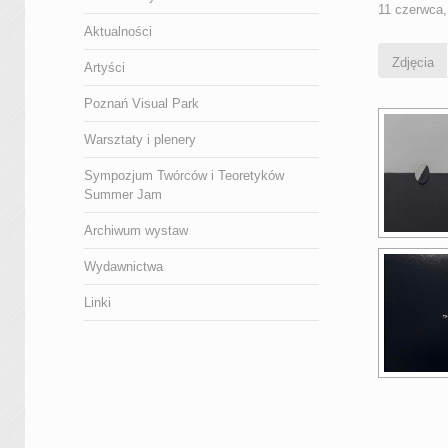
11 czerwca,
Aktualności
Zdjęcia
Artyści
Poznań Visual Park
Warsztaty i plenery
Sympozjum Twórców i Teoretyków
Summer Jam
Archiwum wystaw
Wydawnictwa
Linki