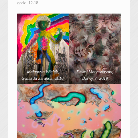
godz. 12-18.
Małgorzta Wielek,
Paweł Matyszewski,
Gwiazda zaranna, 2018,
Barwy 7, 2019