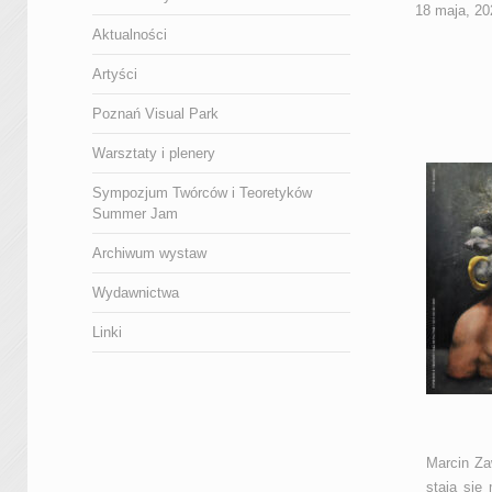
18 maja, 20
Aktualności
Artyści
Poznań Visual Park
Warsztaty i plenery
Sympozjum Twórców i Teoretyków
Summer Jam
Archiwum wystaw
Wydawnictwa
Linki
Marcin Za
stają się