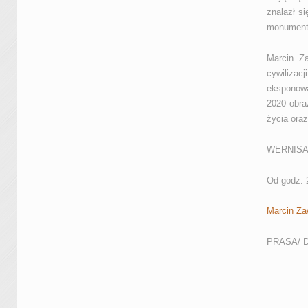
znalazł si
monumental
Marcin Za
cywilizac
eksponowa
2020 obra
życia oraz
WERNISAŻ:
Od godz. 2
Marcin Za
PRASA/ 