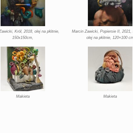
awicki, Król, 2018, olej na płótnie,
Marcin Zawicki, Popiersie II, 2021,
150x150cm,
olej na płótnie, 120×100 c
Makieta
Makieta