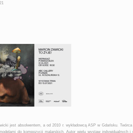
21
wicki jest absolwentem, a od 2010 r. wykładowcą ASP w Gdańsku. Twórca o
 modelami do kompozycji malarskich. Autor wielu wystaw indywidualnych i 