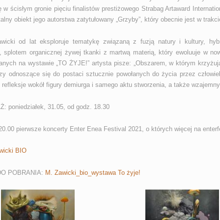
ę w ścisłym gronie pięciu finalistów prestiżowego Strabag Artaward Internat
ny obiekt jego autorstwa zatytułowany „Grzyby”, który obecnie jest w trakcie 
wicki od lat eksploruje tematykę związaną z fuzją natury i kultury, hy
ji, splotem organicznej żywej tkanki z martwą materią, który ewoluuje w n
nych na wystawie „TO ŻYJE!” artysta pisze: „Obszarem, w którym krzyżują 
zy odnoszące się do postaci sztucznie powołanych do życia przez człowi
 refleksje wokół figury demiurga i samego aktu stworzenia, a także wzajemnych
 poniedziałek, 31.05, od godz. 18.30
0.00 pierwsze koncerty Enter Enea Festival 2021, o których więcej na enterf
wicki BIO
DO POBRANIA:
M. Zawicki_bio_wystawa To żyje!