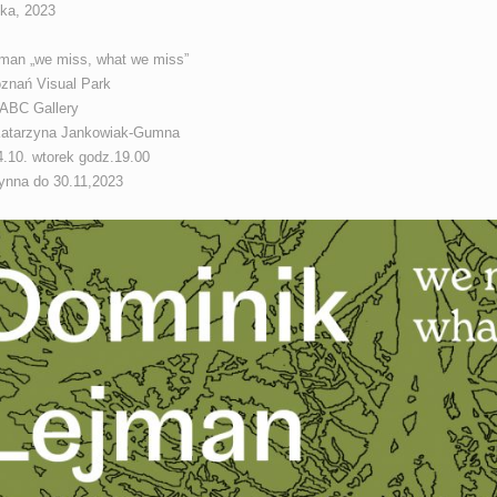
ika, 2023
man „we miss, what we miss”
znań Visual Park
ABC Gallery
 Katarzyna Jankowiak-Gumna
4.10. wtorek godz.19.00
ynna do 30.11,2023