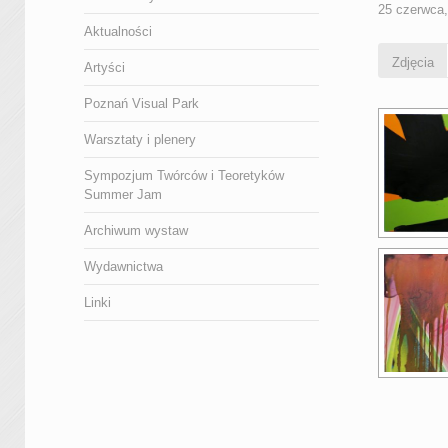
25 czerwca
Aktualności
Zdjęcia
Artyści
Poznań Visual Park
Warsztaty i plenery
Sympozjum Twórców i Teoretyków
Summer Jam
Archiwum wystaw
Wydawnictwa
Linki