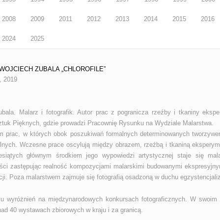
2008
2009
2011
2012
2013
2014
2015
2016
2024
2025
5 WOJCIECH ZUBALA „CHLOROFILE”
, 2019
bala. Malarz i fotografik. Autor prac z pogranicza rzeźby i tkaniny eksp
tuk Pięknych, gdzie prowadzi Pracownię Rysunku na Wydziale Malarstwa.
em prac, w których obok poszukiwań formalnych determinowanych tworzyw
lnych. Wczesne prace oscylują między obrazem, rzeźbą i tkaniną eksperyme
iesiątych głównym środkiem jego wypowiedzi artystycznej staje się mal
ości zastępując realność kompozycjami malarskimi budowanymi ekspresyj
cji. Poza malarstwem zajmuje się fotografią osadzoną w duchu egzystencjaliz
elu wyróżnień na międzynarodowych konkursach fotograficznych. W swoim
nad 40 wystawach zbiorowych w kraju i za granicą.