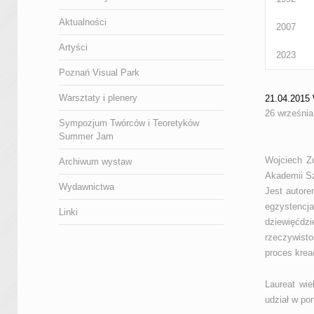
Aktualności
2007
Artyści
2023
Poznań Visual Park
Warsztaty i plenery
21.04.201
26 września
Sympozjum Twórców i Teoretyków
Summer Jam
Wojciech Zu
Archiwum wystaw
Akademii Sz
Wydawnictwa
Jest autor
egzystencja
Linki
dziewięćdz
rzeczywist
proces krea
Laureat wi
udział w po