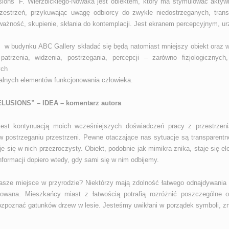
ions” F. Wierzbickiego-Nowaka jest obiektem, który ma stymulować aktywno
przestrzeń, przykuwając uwagę odbiorcy do zwykle niedostrzeganych, tran
żność, skupienie, skłania do kontemplacji. Jest ekranem percepcyjnym, u
w budynku ABC Gallery składać się będą natomiast mniejszy obiekt oraz wy
patrzenia, widzenia, postrzegania, percepcji – zarówno fizjologicznyc
ych
alnych elementów funkcjonowania człowieka.
LUSIONS” – IDEA – komentarz autora
 jest kontynuacją moich wcześniejszych doświadczeń pracy z przestrzeni
 postrzeganiu przestrzeni. Pewne otaczające nas sytuacje są transparent
je się w nich przezroczysty. Obiekt, podobnie jak mimikra znika, staje się e
nformacji dopiero wtedy, gdy sami się w nim odbijemy.
nasze miejsce w przyrodzie? Niektórzy mają zdolność łatwego odnajdywania 
owana. Mieszkańcy miast z łatwością potrafią rozróżnić poszczególne obi
ozpoznać gatunków drzew w lesie. Jesteśmy uwikłani w porządek symboli, 