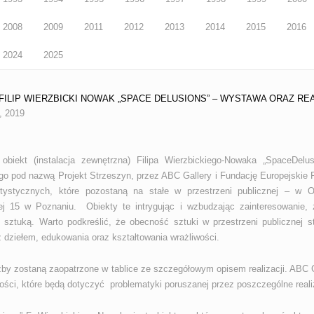
2008
2009
2011
2012
2013
2014
2015
2016
2024
2025
2 FILIP WIERZBICKI NOWAK „SPACE DELUSIONS” – WYSTAWA ORAZ RE
, 2019
obiekt (instalacja zewnętrzna) Filipa Wierzbickiego-Nowaka „SpaceDelu
go pod nazwą Projekt Strzeszyn, przez ABC Gallery i Fundację Europejskie F
rtystycznych, które pozostaną na stałe w przestrzeni publicznej – w
iej 15 w Poznaniu. Obiekty te intrygując i wzbudzając zainteresowanie,
e sztuką. Warto podkreślić, że obecność sztuki w przestrzeni publicznej
 dziełem, edukowania oraz kształtowania wrażliwości.
źby zostaną zaopatrzone w tablice ze szczegółowym opisem realizacji. ABC G
ności, które będą dotyczyć problematyki poruszanej przez poszczególne reali