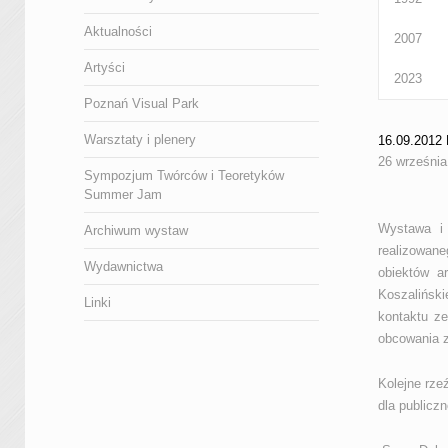
Aktualności
2007
Artyści
2023
Poznań Visual Park
Warsztaty i plenery
16.09.201
26 września
Sympozjum Twórców i Teoretyków
Summer Jam
Wystawa i 
Archiwum wystaw
realizowane
Wydawnictwa
obiektów a
Koszalińsk
Linki
kontaktu z
obcowania z
Kolejne rze
dla publicz