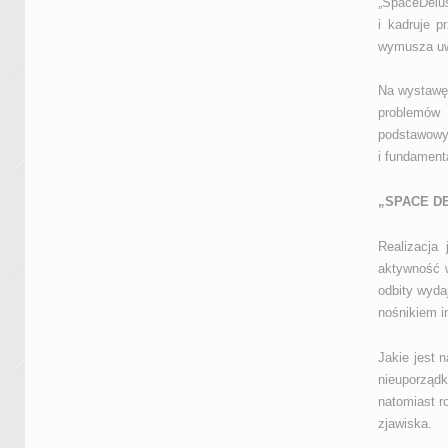
„SpaceDelus
i kadruje 
wymusza uwa
Na wystawę 
problemów 
podstawow
i fundament
„SPACE DE
Realizacja
aktywność w
odbity wyda
nośnikiem i
Jakie jest 
nieuporządk
natomiast r
zjawiska.