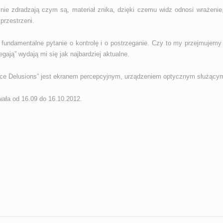
nie zdradzają czym są, materiał znika, dzięki czemu widz odnosi wrażeni
przestrzeni.
 fundamentalne pytanie o kontrolę i o postrzeganie. Czy to my przejmujemy
gają” wydają mi się jak najbardziej aktualne.
ce Delusions” jest ekranem percepcyjnym, urządzeniem optycznym służącym
ała od 16.09 do 16.10.2012.