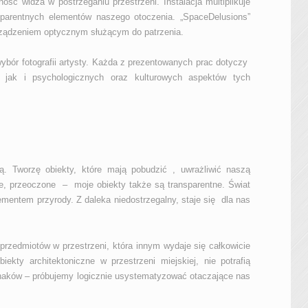
ść widza w postrzeganiu przestrzeni. Instalacja multiplikuje
sparentnych elementów naszego otoczenia. „SpaceDelusions”
rządzeniem optycznym służącym do patrzenia.
bór fotografii artysty. Każda z prezentowanych prac dotyczy
h, jak i psychologicznych oraz kulturowych aspektów tych
ą. Tworzę obiekty, które mają pobudzić , uwrażliwić naszą
ne, przeoczone – moje obiekty także są transparentne. Świat
lementem przyrody. Z daleka niedostrzegalny, staje się dla nas
przedmiotów w przestrzeni, która innym wydaje się całkowicie
ekty architektoniczne w przestrzeni miejskiej, nie potrafią
znaków – próbujemy logicznie usystematyzować otaczające nas