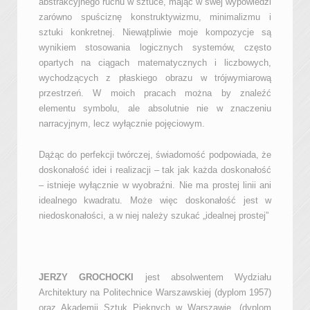
abstrakcyjnego ruchu w sztuce, mając w swej wypowiedzi
zarówno spuściznę konstruktywizmu, minimalizmu i
sztuki konkretnej. Niewątpliwie moje kompozycje są
wynikiem stosowania logicznych systemów, często
opartych na ciągach matematycznych i liczbowych,
wychodzących z płaskiego obrazu w trójwymiarową
przestrzeń. W moich pracach można by znaleźć
elementu symbolu, ale absolutnie nie w znaczeniu
narracyjnym, lecz wyłącznie pojęciowym.
Dążąc do perfekcji twórczej, świadomość podpowiada, że
doskonałość idei i realizacji – tak jak każda doskonałość
– istnieje wyłącznie w wyobraźni. Nie ma prostej linii ani
idealnego kwadratu. Może więc doskonałość jest w
niedoskonałości, a w niej należy szukać „idealnej prostej”
JERZY GROCHOCKI
jest absolwentem Wydziału
Architektury na Politechnice Warszawskiej (dyplom 1957)
oraz Akademii Sztuk Pięknych w Warszawie, (dyplom