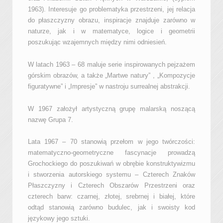
1963). Interesuje go problematyka przestrzeni, jej relacja
do płaszczyzny obrazu, inspiracje znajduje zarówno w
naturze, jak i w matematyce, logice i geometrii
poszukując wzajemnych między nimi odniesień.
W latach 1963 – 68 maluje serie inspirowanych pejzażem
górskim obrazów, a także „Martwe natury” , „Kompozycje
figuratywne” i „Impresje” w nastroju surrealnej abstrakcji.
W 1967 założył artystyczną grupę malarską noszącą
nazwę Grupa 7.
Lata 1967 – 70 stanowią przełom w jego twórczości:
matematyczno-geometryczne fascynacje prowadzą
Grochockiego do poszukiwań w obrębie konstruktywizmu
i stworzenia autorskiego systemu – Czterech Znaków
Płaszczyzny i Czterech Obszarów Przestrzeni oraz
czterech barw: czarnej, złotej, srebrnej i białej, które
odtąd stanowią zarówno budulec, jak i swoisty kod
językowy jego sztuki.